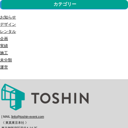
カテゴリー
お知らせ
デザイン
レンタル
企画
実績
施工
未分類
運営
[ MAIL ]
info@toshin-event.com
《 東真東京本社 》
東京都新宿区四谷4-14 2F