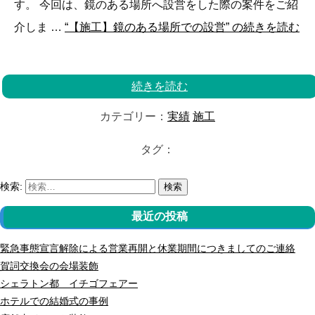
す。 今回は、鏡のある場所へ設営をした際の案件をご紹
介しま …
“【施工】鏡のある場所での設営” の
続きを読む
続きを読む
カテゴリー：
実績
施工
タグ：
検索:
検索
最近の投稿
緊急事態宣言解除による営業再開と休業期間につきましてのご連絡
賀詞交換会の会場装飾
シェラトン都 イチゴフェアー
ホテルでの結婚式の事例